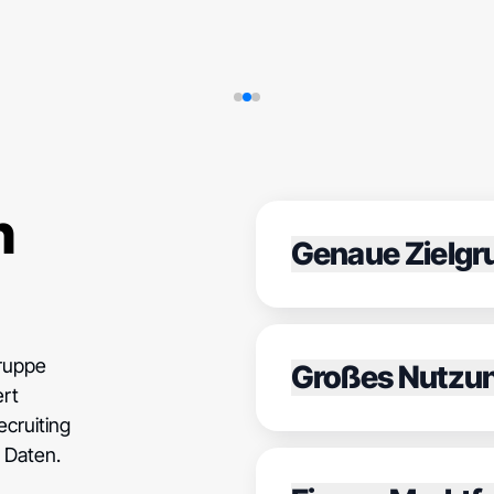
n
Genaue Zielgr
gruppe
Großes Nutzu
ert
cruiting
 Daten.