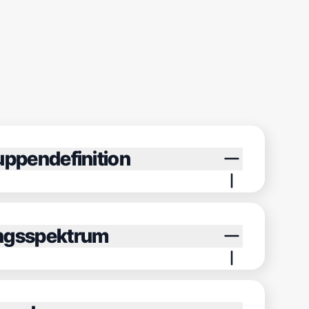
uppendefinition
ngsspektrum