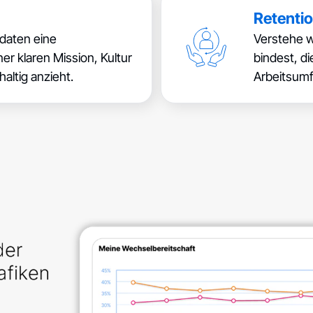
Retenti
ndaten eine
Verstehe w
er klaren Mission, Kultur
bindest, di
altig anzieht.
Arbeitsumfe