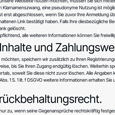
unsere Webseite nutzen möchten, müssen Sie sich mittels
in Klarnamenszwang, eine pseudonyme Nutzung ist möglich
ng ist erst abgeschlossen, wenn Sie zuvor Ihre Anmeldung
haltenen Link bestätigt haben. Falls Ihre diesbezügliche Be
nk gelöscht.
flichtend, alle weiteren Informationen können Sie freiwill
 Inhalte und Zahlungswei
 möchten, speichern wir zusätzlich zu Ihren Registrierung
ise, bis Sie Ihren Zugang endgültig löschen. Weiterhin s
 Portals, soweit Sie diese nicht zuvor löschen. Alle Anga
bs. 1 S. 1 lit. f DSGVO weitere Informationen erhalten Sie
rückbehaltungsrecht.
 nur zu, wenn seine Gegenansprüche rechtskräftig festge